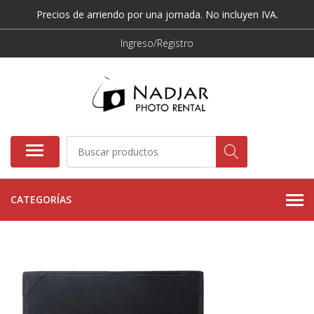
Precios de arriendo por una jornada. No incluyen IVA.
Ingreso/Registro
CATEGORÍAS