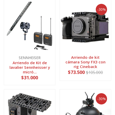
-30%
Arriendo de kit
SENNHEISER
cámara Sony FX3 con
Arriendo de Kit de
rig Cineback
lavalier Sennheisser y
$73.500
micró...
$105.000
$31.000
-30%