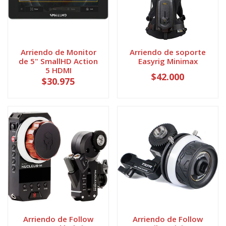
Arriendo de Monitor
Arriendo de soporte
de 5" SmallHD Action
Easyrig Minimax
5 HDMI
$42.000
$30.975
Arriendo de Follow
Arriendo de Follow