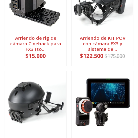
Arriendo de rig de
Arriendo de KIT POV
cámara Cineback para
con cámara FX3 y
FX3 (so...
sistema de...
$15.000
$122.500
$175.000