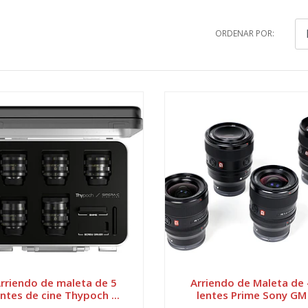
ORDENAR POR:
rriendo de maleta de 5
Arriendo de Maleta de 
entes de cine Thypoch ...
lentes Prime Sony GM