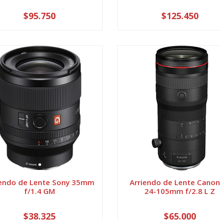
$95.750
$125.450
iendo de Lente Sony 35mm
Arriendo de Lente Canon
f/1.4 GM
24-105mm f/2.8 L Z
$38.325
$65.000