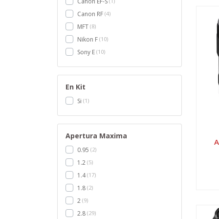
Canon EF-S
1
Canon RF
4
MFT
8
Nikon F
10
Sony E
10
En Kit
Si
1
Apertura Maxima
A
0.95
2
1.2
5
1.4
17
1.8
2
2
9
2.8
29