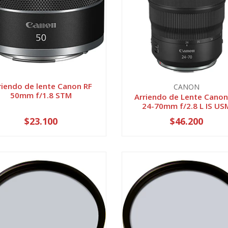
riendo de lente Canon RF
CANON
50mm f/1.8 STM
Arriendo de Lente Canon
24-70mm f/2.8 L IS US
$23.100
$46.200