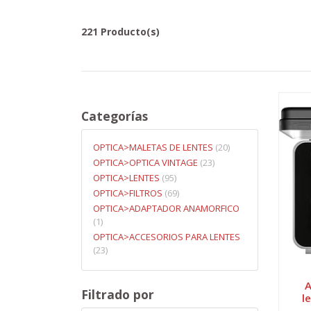
221 Producto(s)
Categorías
OPTICA>MALETAS DE LENTES
20
OPTICA>OPTICA VINTAGE
23
OPTICA>LENTES
95
OPTICA>FILTROS
69
OPTICA>ADAPTADOR ANAMORFICO
1
OPTICA>ACCESORIOS PARA LENTES
23
A
Filtrado por
l