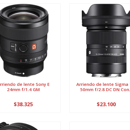
rriendo de lente Sony E
Arriendo de lente Sigma 
24mm f/1.4 GM
50mm f/2.8 DC DN Con.
$38.325
$23.100