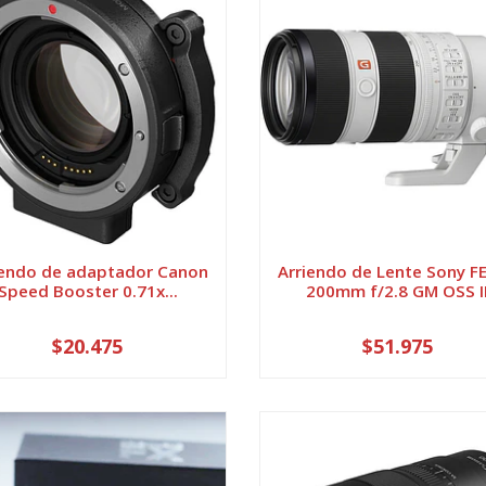
iendo de adaptador Canon
Arriendo de Lente Sony FE
Speed Booster 0.71x...
200mm f/2.8 GM OSS I
$20.475
$51.975