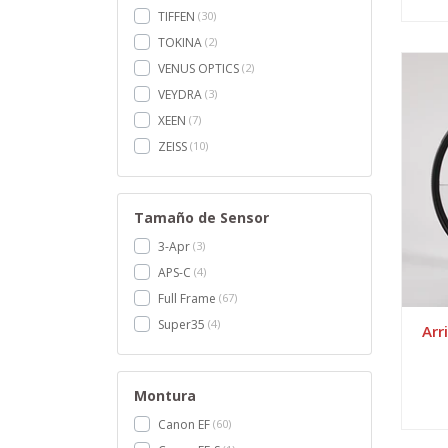
TIFFEN
30
TOKINA
2
VENUS OPTICS
2
VEYDRA
3
XEEN
7
ZEISS
10
Tamaño de Sensor
3-Apr
3
APS-C
4
Full Frame
67
Super35
4
Arr
Montura
Canon EF
60