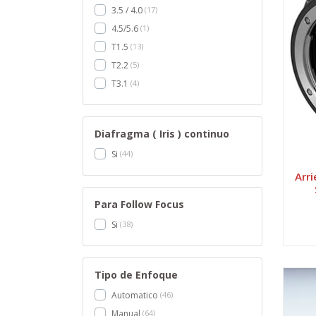
3.5 / 4.0
17
4.5/5.6
1
T1.5
13
T2.2
5
T3.1
4
Diafragma ( Iris ) continuo
Si
44
Arr
Para Follow Focus
Si
38
Tipo de Enfoque
Automatico
46
Manual
64