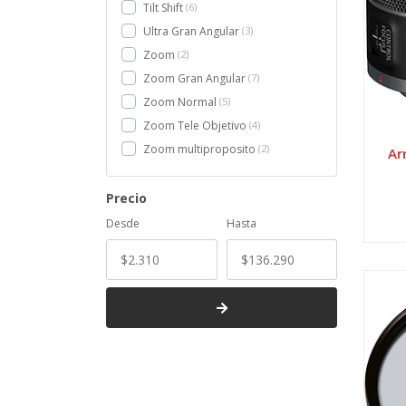
Tilt Shift
6
Ultra Gran Angular
3
Zoom
2
Zoom Gran Angular
7
Zoom Normal
5
Zoom Tele Objetivo
4
Zoom multiproposito
2
Ar
Precio
Desde
Hasta