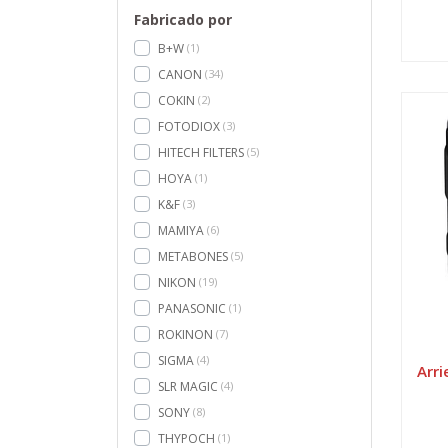
Fabricado por
B+W
1
CANON
34
COKIN
2
FOTODIOX
3
HITECH FILTERS
5
HOYA
1
K&F
3
MAMIYA
6
METABONES
5
NIKON
19
PANASONIC
1
ROKINON
7
SIGMA
4
Arr
SLR MAGIC
4
SONY
8
THYPOCH
1