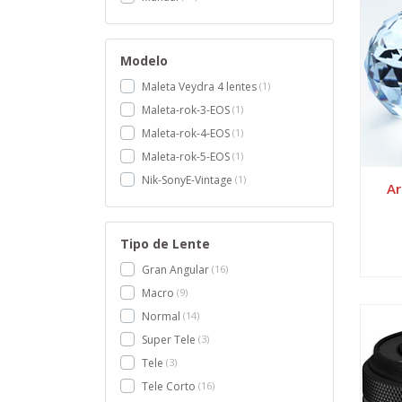
Modelo
Maleta Veydra 4 lentes
1
Maleta-rok-3-EOS
1
Maleta-rok-4-EOS
1
Maleta-rok-5-EOS
1
Nik-SonyE-Vintage
1
Ar
Tipo de Lente
Gran Angular
16
Macro
9
Normal
14
Super Tele
3
Tele
3
Tele Corto
16