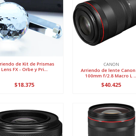
riendo de Kit de Prismas
CANON
Lens FX - Orbe y Pri...
Arriendo de lente Canon
100mm f/2.8 Macro L ..
$18.375
$40.425