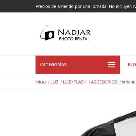
Precios de arriendo por una jornada. No incluyen I
CATEGORÍAS
BL
Inicio
LUZ
LUZ>FLASH
ACCESORIOS
Arrien