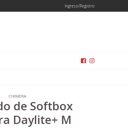
Ingreso/Registro
CHIMERA
do de Softbox
a Daylite+ M