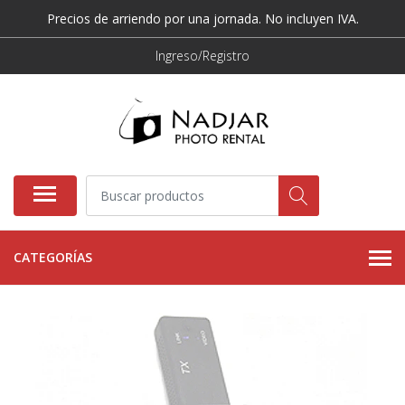
Precios de arriendo por una jornada. No incluyen IVA.
Ingreso/Registro
CATEGORÍAS