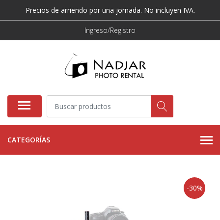
Precios de arriendo por una jornada. No incluyen IVA.
Ingreso/Registro
CATEGORÍAS
-30%