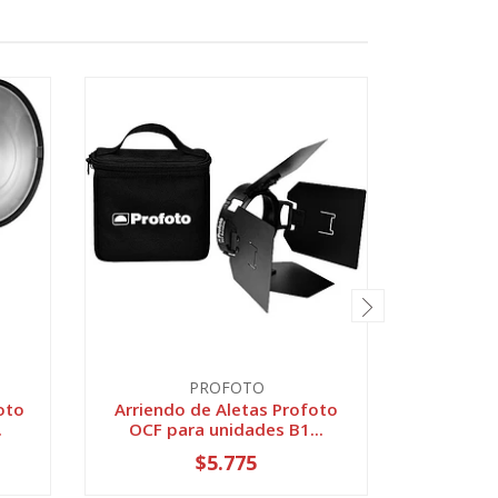
PROFOTO
oto
Arriendo de Aletas Profoto
Arriend
.
OCF para unidades B1...
$5.775