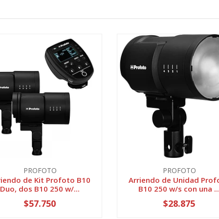
PROFOTO
PROFOTO
riendo de Kit Profoto B10
Arriendo de Unidad Prof
Duo, dos B10 250 w/...
B10 250 w/s con una ..
$57.750
$28.875