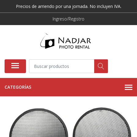
Precios de arriendo por una jornada. No incluyen IVA.
Ingreso/Registro
CATEGORÍAS