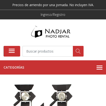
Precios de arriendo por una jornada. No incluyen IVA.
Ingreso/Registro
CATEGORÍAS