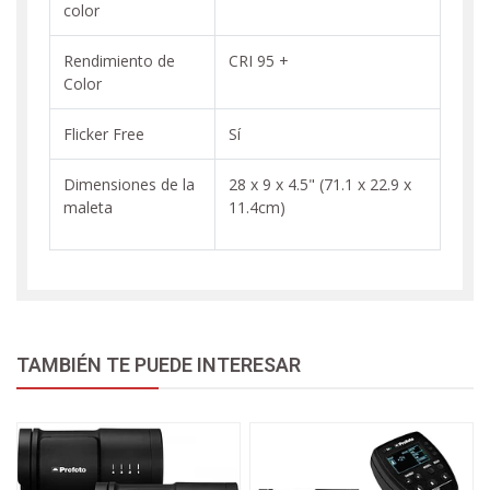
color
Rendimiento de
CRI 95 +
Color
Flicker Free
Sí
Dimensiones de la
28 x 9 x 4.5" (71.1 x 22.9 x
maleta
11.4cm)
TAMBIÉN TE PUEDE INTERESAR