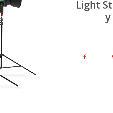
Light S
y