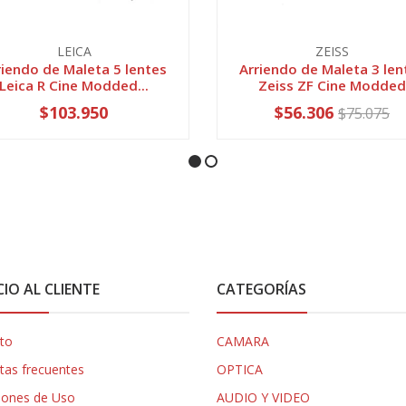
LEICA
ZEISS
riendo de Maleta 5 lentes
Arriendo de Maleta 3 len
Leica R Cine Modded...
Zeiss ZF Cine Modded
$103.950
$56.306
$75.075
CIO AL CLIENTE
CATEGORÍAS
to
CAMARA
tas frecuentes
OPTICA
iones de Uso
AUDIO Y VIDEO