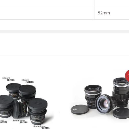
52mm
-