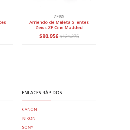
ZEISS
tes
Arriendo de Maleta 5 lentes
Arriendo
Zeiss ZF Cine Modded
de Ci
$90.956
$10
$121.275
ENLACES RÁPIDOS
CANON
NIKON
SONY