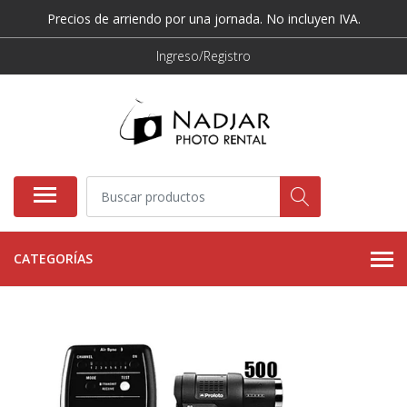
Precios de arriendo por una jornada. No incluyen IVA.
Ingreso/Registro
CATEGORÍAS