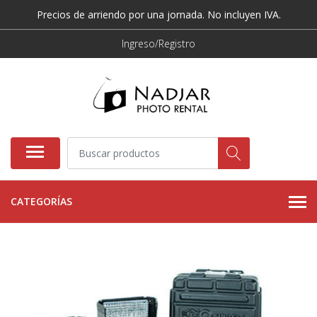
Precios de arriendo por una jornada. No incluyen IVA.
Ingreso/Registro
CATEGORÍAS