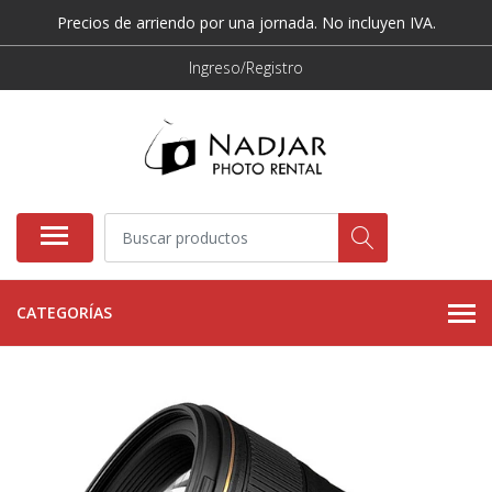
Precios de arriendo por una jornada. No incluyen IVA.
Ingreso/Registro
CATEGORÍAS