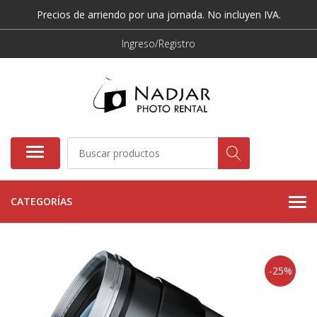
Precios de arriendo por una jornada. No incluyen IVA.
Ingreso/Registro
CATEGORÍAS
-25%