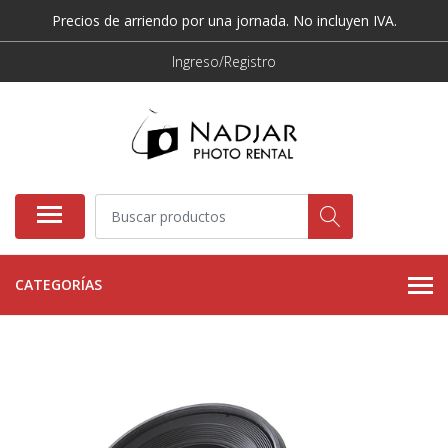
Precios de arriendo por una jornada. No incluyen IVA.
Ingreso/Registro
CATEGORÍAS