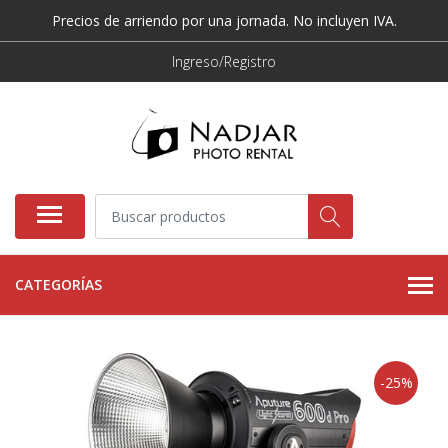
Precios de arriendo por una jornada. No incluyen IVA.
Ingreso/Registro
CATEGORÍAS
-25%