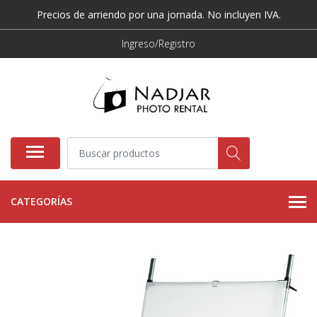
Precios de arriendo por una jornada. No incluyen IVA.
Ingreso/Registro
CATEGORÍAS