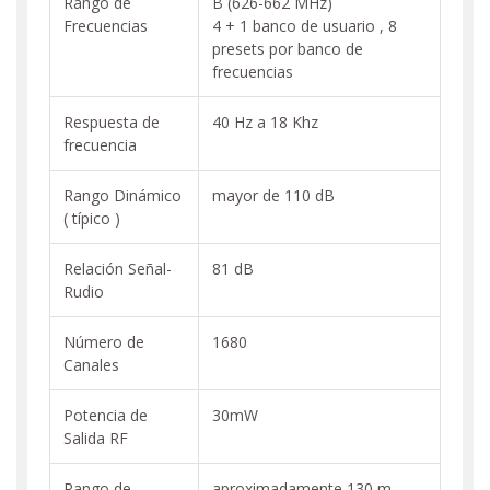
Rango de
B (626-662 MHz)
Frecuencias
4 + 1 banco de usuario , 8
presets por banco de
frecuencias
Respuesta de
40 Hz a 18 Khz
frecuencia
Rango Dinámico
mayor de 110 dB
( típico )
Relación Señal-
81 dB
Rudio
Número de
1680
Canales
Potencia de
30mW
Salida RF
Rango de
aproximadamente 130 m.