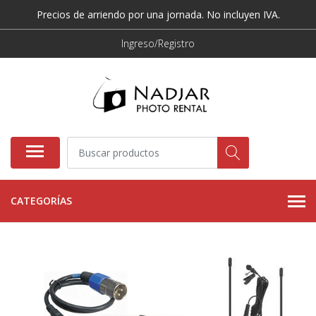
Precios de arriendo por una jornada. No incluyen IVA.
Ingreso/Registro
CATEGORÍAS