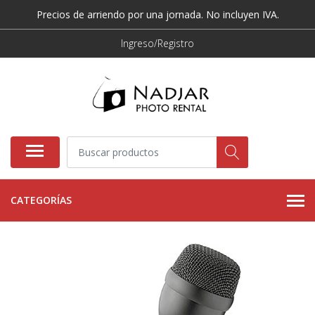
Precios de arriendo por una jornada. No incluyen IVA.
Ingreso/Registro
CATEGORÍAS