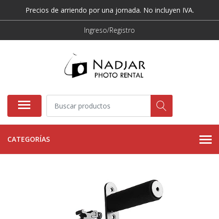
Precios de arriendo por una jornada. No incluyen IVA.
Ingreso/Registro
CATEGORÍAS