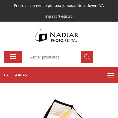
Precios de arriendo por una jornada. No incluyen IVA.
Ingreso/Registro
CATEGORÍAS