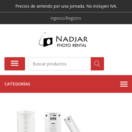
Precios de arriendo por una jornada. No incluyen IVA.
Ingreso/Registro
CATEGORÍAS