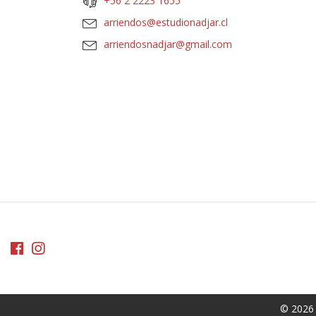
+56 2 2223 1655
arriendos@estudionadjar.cl
arriendosnadjar@gmail.com
© 2026 