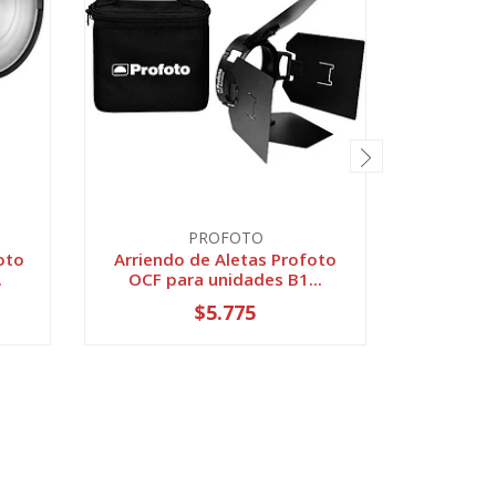
PROFOTO
oto
Arriendo de Aletas Profoto
Arriend
.
OCF para unidades B1...
$5.775