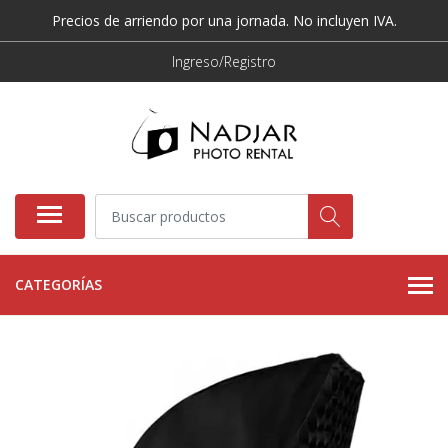
Precios de arriendo por una jornada. No incluyen IVA.
Ingreso/Registro
CATEGORÍAS