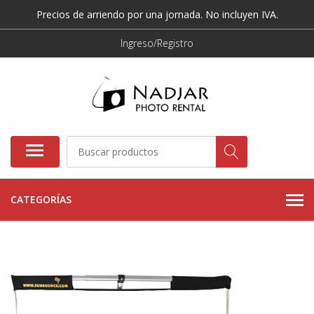
Precios de arriendo por una jornada. No incluyen IVA.
Ingreso/Registro
CATEGORÍAS