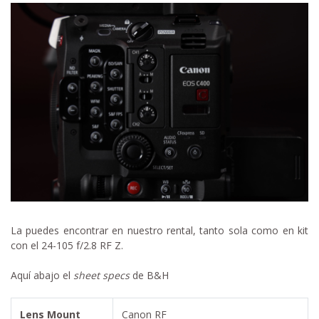
La puedes encontrar en nuestro rental, tanto sola como en kit
con el 24-105 f/2.8 RF Z.
Aquí abajo el
sheet specs
de B&H
Lens Mount
Canon RF