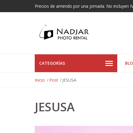
Precios de arriendo por una jornada. No incluyen I
CATEGORÍAS
BL
Inicio
Post
JESUSA
JESUSA