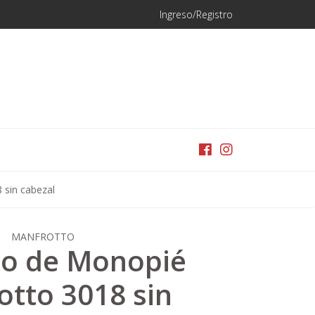
Ingreso/Registro
 sin cabezal
MANFROTTO
do de Monopié
tto 3018 sin