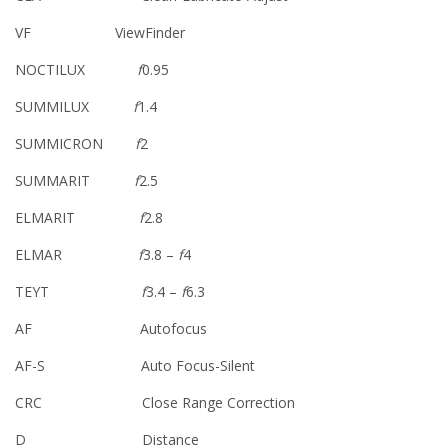
VF ViewFinder
NOCTILUX
f
0.95
SUMMILUX
f
1.4
SUMMICRON
f
2
SUMMARIT
f
2.5
ELMARIT
f
2.8
ELMAR
f
3.8 –
f
4
TEYT
f
3.4 –
f
6.3
AF Autofocus
AF-S Auto Focus-Silent
CRC Close Range Correction
D Distance