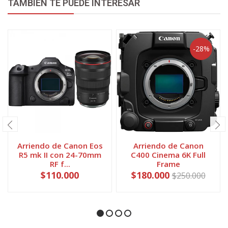
TAMBIÉN TE PUEDE INTERESAR
-28%
Arriendo de Canon Eos
Arriendo de Canon
R5 mk II con 24-70mm
C400 Cinema 6K Full
RF f...
Frame
$110.000
$180.000
$250.000