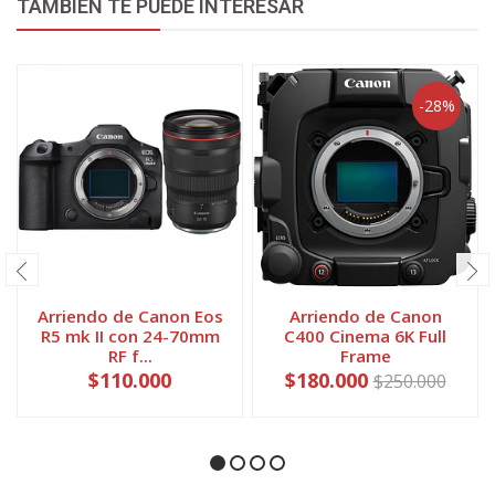
TAMBIÉN TE PUEDE INTERESAR
-28%
Arriendo de Canon Eos
Arriendo de Canon
R5 mk II con 24-70mm
C400 Cinema 6K Full
RF f...
Frame
$110.000
$180.000
$250.000