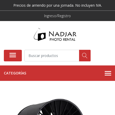
Precios de arriendo por una jornada. No incluyen IVA.
Ingreso/Registro
CATEGORÍAS