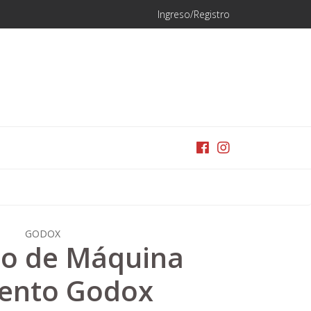
Ingreso/Registro
GODOX
do de Máquina
iento Godox