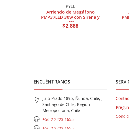
PYLE
Arriendo de Megáfono
PMP37LED 30w con Sirena y
PMP
LED
$2.888
ENCUÉNTRANOS
SERVI
Julio Prado 1895, Ñuñoa, Chile, ,
Contac
Santiago de Chile, Región
Pregun
Metropolitana, Chile
Condic
+56 2 2223 1655
+56 2 2223 1655