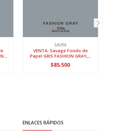
SAV56
de
VENTA: Savage Fondo de
VENTA:
N...
Papel GRIS FASHION GRAY,...
Papel CH
$85.500
ENLACES RÁPIDOS