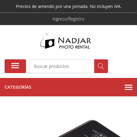
Precios de arriendo por una jornada. No incluyen IVA.
Ingreso/Registro
CATEGORÍAS