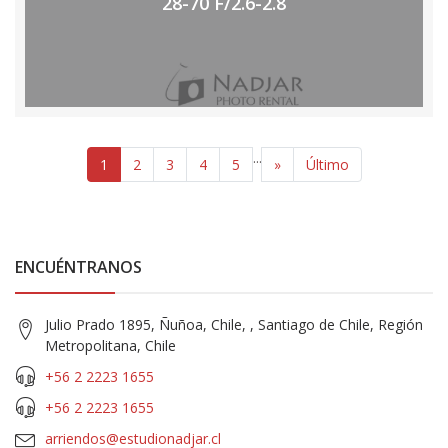
28-70 F/2.6-2.8
...
1
2
3
4
5
»
Último
ENCUÉNTRANOS
Julio Prado 1895, Ñuñoa, Chile, , Santiago de Chile, Región
Metropolitana, Chile
+56 2 2223 1655
+56 2 2223 1655
arriendos@estudionadjar.cl