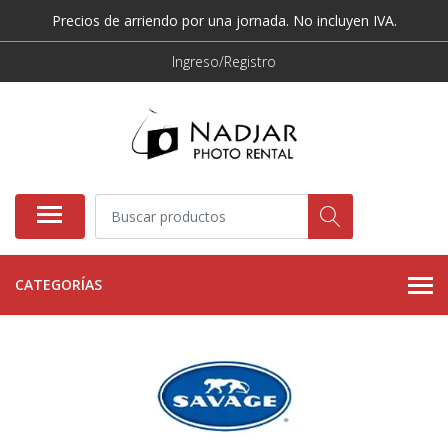
Precios de arriendo por una jornada. No incluyen IVA.
Ingreso/Registro
CATEGORÍAS